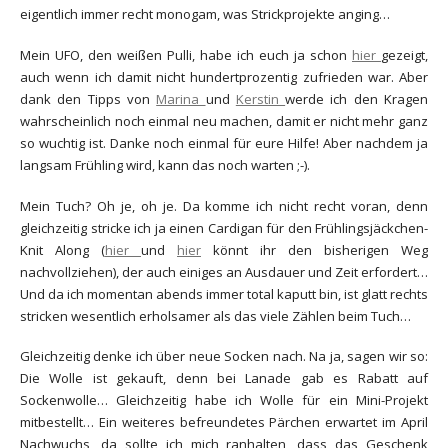
eigentlich immer recht monogam, was Strickprojekte anging…
Mein UFO, den weißen Pulli, habe ich euch ja schon
hier
gezeigt,
auch wenn ich damit nicht hundertprozentig zufrieden war. Aber
dank den Tipps von
Marina
und
Kerstin
werde ich den Kragen
wahrscheinlich noch einmal neu machen, damit er nicht mehr ganz
so wuchtig ist. Danke noch einmal für eure Hilfe! Aber nachdem ja
langsam Frühling wird, kann das noch warten ;-).
Mein Tuch? Oh je, oh je. Da komme ich nicht recht voran, denn
gleichzeitig stricke ich ja einen Cardigan für den Frühlingsjäckchen-
Knit Along (
hier
und
hier
könnt ihr den bisherigen Weg
nachvollziehen), der auch einiges an Ausdauer und Zeit erfordert…
Und da ich momentan abends immer total kaputt bin, ist glatt rechts
stricken wesentlich erholsamer als das viele Zählen beim Tuch…
Gleichzeitig denke ich über neue Socken nach. Na ja, sagen wir so:
Die Wolle ist gekauft, denn bei Lanade gab es Rabatt auf
Sockenwolle… Gleichzeitig habe ich Wolle für ein Mini-Projekt
mitbestellt… Ein weiteres befreundetes Pärchen erwartet im April
Nachwuchs, da sollte ich mich ranhalten, dass das Geschenk