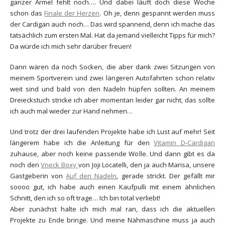
ganzer Ärmel fehlt noch…. Und dabei läuft doch diese Woche
schon das
Finale der Herzen
. Oh je, denn gespannt werden muss
der Cardigan auch noch… Das wird spannend, denn ich mache das
tatsächlich zum ersten Mal. Hat da jemand vielleicht Tipps für mich?
Da würde ich mich sehr darüber freuen!
Dann wären da noch Socken, die aber dank zwei Sitzungen von
meinem Sportverein und zwei längeren Autofahrten schon relativ
weit sind und bald von den Nadeln hüpfen sollten. An meinem
Dreieckstuch stricke ich aber momentan leider gar nicht, das sollte
ich auch mal wieder zur Hand nehmen…
Und trotz der drei laufenden Projekte habe ich Lust auf mehr! Seit
längerem habe ich die Anleitung für den
Vitamin D-Cardigan
zuhause, aber noch keine passende Wolle. Und dann gibt es da
noch den
Vneck Boxy
von Joji Locatelli, den ja auch Marisa, unsere
Gastgeberin von
Auf den Nadeln
, gerade strickt. Der gefällt mir
soooo gut, ich habe auch einen Kaufpulli mit einem ähnlichen
Schnitt, den ich so oft trage… Ich bin total verliebt!
Aber zunächst halte ich mich mal ran, dass ich die aktuellen
Projekte zu Ende bringe. Und meine Nähmaschine muss ja auch