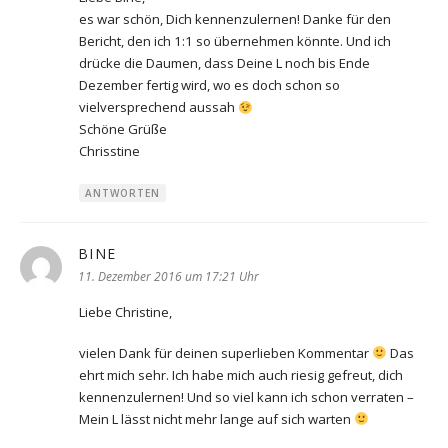
es war schön, Dich kennenzulernen! Danke für den
Bericht, den ich 1:1 so übernehmen könnte. Und ich
drücke die Daumen, dass Deine L noch bis Ende
Dezember fertig wird, wo es doch schon so
vielversprechend aussah
Schöne Grüße
Chrisstine
ANTWORTEN
BINE
sagt:
11. Dezember 2016 um 17:21 Uhr
Liebe Christine,
vielen Dank für deinen superlieben Kommentar
Das
ehrt mich sehr. Ich habe mich auch riesig gefreut, dich
kennenzulernen! Und so viel kann ich schon verraten –
Mein L lässt nicht mehr lange auf sich warten