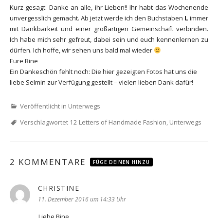
Kurz gesagt: Danke an alle, ihr Lieben!! Ihr habt das Wochenende
unvergesslich gemacht. Ab jetzt werde ich den Buchstaben
L
immer
mit Dankbarkeit und einer großartigen Gemeinschaft verbinden.
Ich habe mich sehr gefreut, dabei sein und euch kennenlernen zu
dürfen. Ich hoffe, wir sehen uns bald mal wieder
Eure Bine
Ein Dankeschön fehlt noch: Die hier gezeigten Fotos hat uns die
liebe Selmin zur Verfügung gestellt – vielen lieben Dank dafür!
Veröffentlicht in
Unterwegs
Verschlagwortet
12 Letters of Handmade Fashion
,
Unterwegs
2 KOMMENTARE
FÜGE DEINEN HINZU
CHRISTINE
sagt:
11. Dezember 2016 um 14:33 Uhr
Liebe Bine,