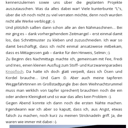
kennenzulernen sowie uns über die geplanten Projekte
auszutauschen. Was da alles dabei war! Viele kunterbunte “L”s,
über die ich noch nicht zu viel verraten möchte, denn noch wurden
nicht alle Werke verbloggt ;-).
Und plötzlich saßen dann schon alle an den Nähmaschinen… Bei
mir ging es – dank vorhergehendem Zeitmangel – erst einmal damit
los, das Schnittmuster zu kleben und zuzuschneiden. Ich war so
damit beschäftigt, dass ich nicht einmal ansatzweise mitbekam,
dass es Mittagessen gab – danke für den Hinweis, Selmin ;-).
Zu Beginn des Nachmittags machte ich, gemeinsam mit Fee, Fredi
und Ines, einen kleinen Ausflug zum Stoff- und Kurzwarenparadies
Knopfloch
. Da hatte ich doch glatt verpeilt, dass ich Ösen und
Kordel brauche… Und Garn :D. Aber auch meine tapferen
Weggefährtinnen im Großstadtjungle (bei dem Weihnachtsrummel
muss man wirklich von tapfer sprechen!) brauchten noch die ein
oder andere Kleinigkeit und so war das alles kein Problem :-).
Gegen Abend konnte ich dann noch die ersten Nähte machen.
Irgendwann war ich aber so kaputt, dass ich, aus Angst, etwas
falsch zu machen, noch kurz zu meinen Stricknadeln griff. Ja, die
waren wie immer mit dabei :-).