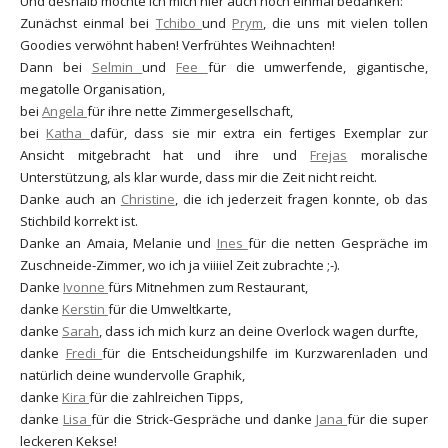
Und deshalb möchte ich mich hier auch noch einmal bedanken:
Zunächst einmal bei
Tchibo
und
Prym
, die uns mit vielen tollen
Goodies verwöhnt haben! Verfrühtes Weihnachten!
Dann bei
Selmin
und
Fee
für die umwerfende, gigantische,
megatolle Organisation,
bei
Angela
für ihre nette Zimmergesellschaft,
bei
Katha
dafür, dass sie mir extra ein fertiges Exemplar zur
Ansicht mitgebracht hat und ihre und
Frejas
moralische
Unterstützung, als klar wurde, dass mir die Zeit nicht reicht.
Danke auch an
Christine
, die ich jederzeit fragen konnte, ob das
Stichbild korrekt ist.
Danke an Amaia, Melanie und
Ines
für die netten Gespräche im
Zuschneide-Zimmer, wo ich ja viiiiel Zeit zubrachte ;-).
Danke
Ivonne
fürs Mitnehmen zum Restaurant,
danke
Kerstin
für die Umweltkarte,
danke
Sarah
, dass ich mich kurz an deine Overlock wagen durfte,
danke
Fredi
für die Entscheidungshilfe im Kurzwarenladen und
natürlich deine wundervolle Graphik,
danke
Kira
für die zahlreichen Tipps,
danke
Lisa
für die Strick-Gespräche und danke
Jana
für die super
leckeren Kekse!