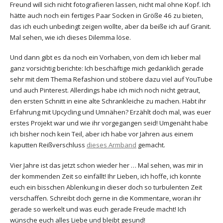
Freund will sich nicht fotografieren lassen, nicht mal ohne Kopf. Ich
hätte auch noch ein fertiges Paar Socken in Größe 46 zu bieten,
das ich euch unbedingt zeigen wollte, aber da beiße ich auf Granit.
Mal sehen, wie ich dieses Dilemma löse.
Und dann gibt es da noch ein Vorhaben, von dem ich lieber mal
ganz vorsichtig berichte: Ich beschäftige mich gedanklich gerade
sehr mit dem Thema Refashion und stöbere dazu viel auf YouTube
und auch Pinterest. Allerdings habe ich mich noch nicht getraut,
den ersten Schnitt in eine alte Schrankleiche zu machen. Habt ihr
Erfahrung mit Upcycling und Umnähen? Erzählt doch mal, was euer
erstes Projekt war und wie ihr vorgegangen seid! Umgenäht habe
ich bisher noch kein Teil, aber ich habe vor Jahren aus einem
kaputten Reißverschluss
dieses Armband
gemacht.
Vier Jahre ist das jetzt schon wieder her … Mal sehen, was mir in
der kommenden Zeit so einfällt! Ihr Lieben, ich hoffe, ich konnte
euch ein bisschen Ablenkung in dieser doch so turbulenten Zeit
verschaffen. Schreibt doch gerne in die Kommentare, woran ihr
gerade so werkelt und was euch gerade Freude macht! Ich
wünsche euch alles Liebe und bleibt gesund!