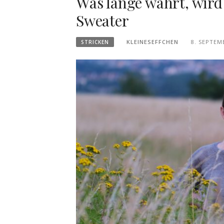
Was lange währt, wird
Sweater
KLEINESEFFCHEN
8. SEPTEM
STRICKEN