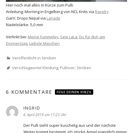
Hier noch mal alles in Kürze zum Pulli:
Anleitung: Morning in Engelberg von NCL Knits via
Ravelry
Garn: Drops Nepal via
Lanade
Nadelstärke: 5,0 mm
Verlinkt bei:
Meine Fummeley
,
Sew LaLa
,
Du für dich am
Donnerstag
,
Liebste Maschen
Veröffentlicht in
Stricken
Verschlagwortet
Kleidung
,
Pullover
,
Stricken
6 KOMMENTARE
FÜGE DEINEN HINZU
INGRID
sagt:
4. April 2019 um 17:23 Uhr
Der Pulli sieht super kuschelig aus und der nächste
Winter kommt bestimmt. Ich stricke Ärmel eigentlich immer